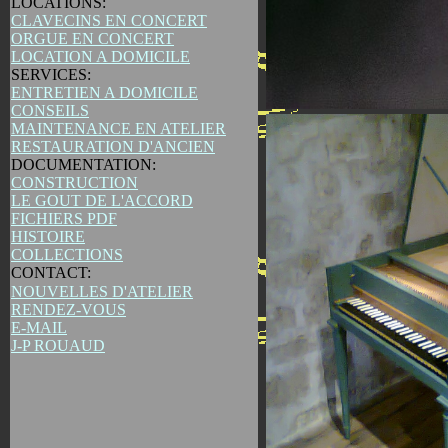
LOCATIONS:
CLAVECINS EN CONCERT
ORGUE EN CONCERT
LOCATION A DOMICILE
SERVICES:
ENTRETIEN A DOMICILE
CONSEILS
MAINTENANCE EN ATELIER
RESTAURATION D'ANCIEN
DOCUMENTATION:
CONSTRUCTION
LE GOUT DE L'ACCORD
FICHIERS PDF
HISTOIRE
COLLECTIONS
CONTACT:
NOUVELLES D'ATELIER
RENDEZ-VOUS
E-MAIL
J-P ROUAUD