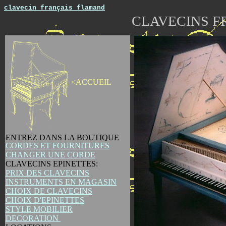
clavecin français flamand
CLAVECINS 
<ACCUEIL
ENTREZ DANS LA BOUTIQUE
CORDES ET FOURNITURES
CHANGER UNE CORDE
CLAVECINS EPINETTES:
PRIX DES CLAVECINS
INSTRUMENTS EN MAGASIN
CHOIX DE CLAVECINS
CHOIX D'EPINETTES
STYLE MOBILIER
DECORATION